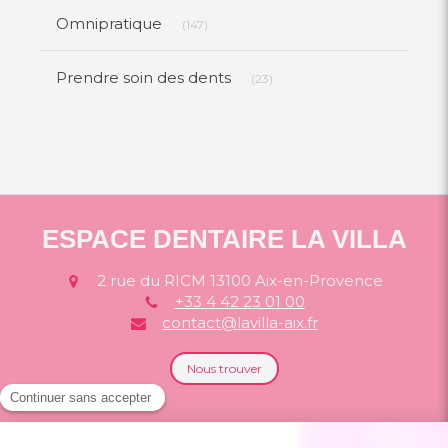
Articles Count
Omnipratique
(147)
Articles Count
Prendre soin des dents
(23)
ESPACE DENTAIRE LA VILLA
2 rue du RICM
13100
Aix-en-Provence
+33 4 42 23 01 00
contact@lavilla-aix.fr
Nous trouver
Politique de confidentialité et charte