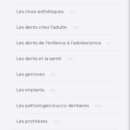
Articles Count
Les choix esthétiques
(10)
Articles Count
Les dents chez l'adulte
(10)
Articles Co
Les dents de l’enfance à l’adolescence
(1)
Articles Count
Les dents et la santé
(19)
Articles Count
Les gencives
(19)
Articles Count
Les implants
(14)
Articles Count
Les pathologies bucco-dentaires
(28)
Articles Count
Les prothèses
(23)