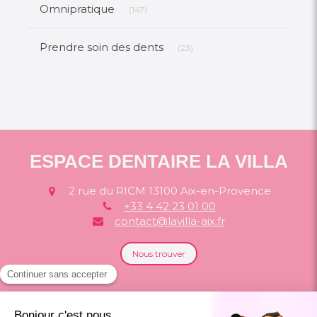
Articles Count
Omnipratique
(147)
Articles Count
Prendre soin des dents
(23)
ESPACE DENTAIRE LA VILLA
2 rue du RICM
13100
Aix-en-Provence
+33 4 42 23 01 00
contact@lavilla-aix.fr
Nous trouver
Politique de confidentialité et charte
cookie