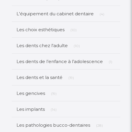
Articles Count
L'équipement du cabinet dentaire
(4)
Articles Count
Les choix esthétiques
(10)
Articles Count
Les dents chez l'adulte
(10)
Articles Co
Les dents de l’enfance à l’adolescence
(1)
Articles Count
Les dents et la santé
(19)
Articles Count
Les gencives
(19)
Articles Count
Les implants
(14)
Articles Count
Les pathologies bucco-dentaires
(28)