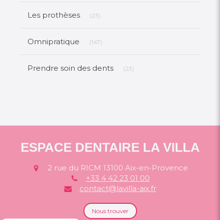
Articles Count
Les prothèses
(23)
Articles Count
Omnipratique
(147)
Articles Count
Prendre soin des dents
(23)
ESPACE DENTAIRE LA VILLA
2 rue du RICM
13100
Aix-en-Provence
+33 4 42 23 01 00
contact@lavilla-aix.fr
Nous trouver