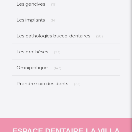
Articles Count
Les gencives
(19)
Articles Count
Les implants
(14)
Articles Count
Les pathologies bucco-dentaires
(28)
Articles Count
Les prothèses
(23)
Articles Count
Omnipratique
(147)
Articles Count
Prendre soin des dents
(23)
ESPACE DENTAIRE LA VILLA