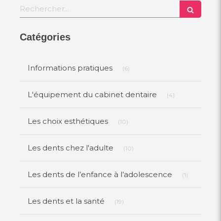
Rechercher
Catégories
Articles Count
Informations pratiques
(6)
Articles Count
L'équipement du cabinet dentaire
(4)
Articles Count
Les choix esthétiques
(10)
Articles Count
Les dents chez l'adulte
(10)
Articles Co
Les dents de l’enfance à l’adolescence
(1)
Articles Count
Les dents et la santé
(19)