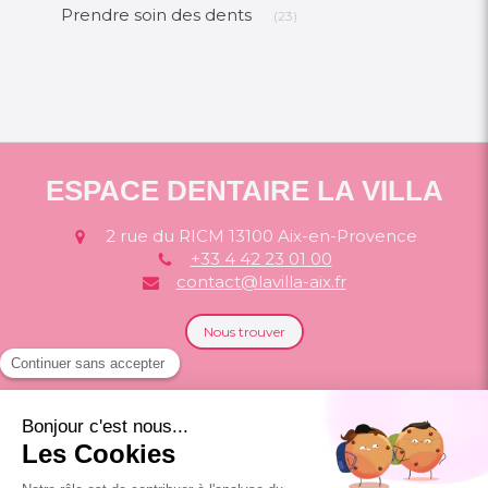
Articles Count
Prendre soin des dents
(23)
ESPACE DENTAIRE LA VILLA
2 rue du RICM
13100
Aix-en-Provence
+33 4 42 23 01 00
contact@lavilla-aix.fr
Nous trouver
Politique de confidentialité et charte
cookie
Mentions légales
Conditions Générales Utilisation