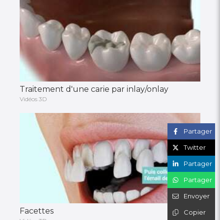
Traitement d'une carie par inlay/onlay
Vidéos 3D
Partager
Twitter
Partager
Partager
Envoyer
Facettes
Copier