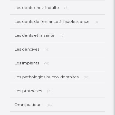
Articles Count
Les dents chez l'adulte
(10)
Articles Co
Les dents de l’enfance à l’adolescence
(1)
Articles Count
Les dents et la santé
(19)
Articles Count
Les gencives
(19)
Articles Count
Les implants
(14)
Articles Count
Les pathologies bucco-dentaires
(28)
Articles Count
Les prothèses
(23)
Articles Count
Omnipratique
(147)