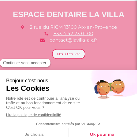
ESPACE DENTAIRE LA VILLA
2 rue du RICM
13100
Aix-en-Provence
+33 4 42 23 01 00
contact@lavilla-aix.fr
Nous trouver
Politique de confidentialité et charte
cookie
Mentions légales
Conditions Générales Utilisation
Charte déontologique
Ordre national
Annuaire chirurgiens dentistes
Création par