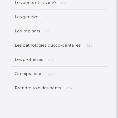
Les dents et la santé
(19)
Articles Count
Les gencives
(19)
Articles Count
Les implants
(14)
Articles Count
Les pathologies bucco-dentaires
(28)
Articles Count
Les prothèses
(23)
Articles Count
Omnipratique
(147)
Articles Count
Prendre soin des dents
(23)