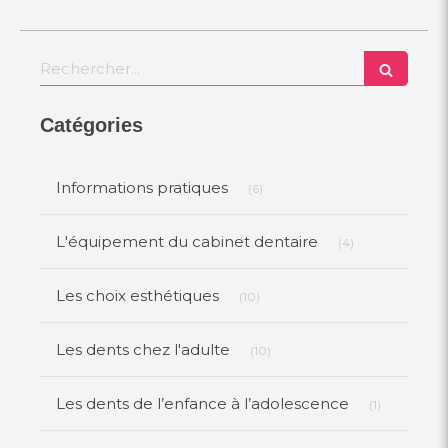
Rechercher
Catégories
Articles Count
Informations pratiques
(6)
Articles Count
L'équipement du cabinet dentaire
(4)
Articles Count
Les choix esthétiques
(10)
Articles Count
Les dents chez l'adulte
(10)
Articles Co
Les dents de l’enfance à l’adolescence
(1)
Articles Count